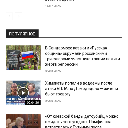
14.07.2026
ПОПУЛЯРНОЕ
В Сандармохе казаки и «Русская
община» окружали российскими
триколорами участников акции памяти
жертв репрессий
05.08.2026
Химикаты попали в водоемы после
атаки БПЛА по Домодедово — жители
бьют тревогу
05.08.2026
00:04:39
«От киевской банды детоубийц можно
ожидать чего угодно». Памфилова
встретилась с Путиным после