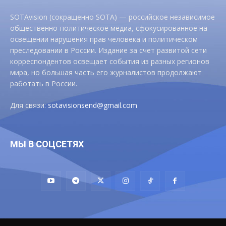
SOTAvision (сокращенно SOTA) — российское независимое
общественно-политическое медиа, сфокусированное на
освещении нарушения прав человека и политическом
преследовании в России. Издание за счет развитой сети
корреспондентов освещает события из разных регионов
мира, но большая часть его журналистов продолжают
работать в России.
Для связи:
sotavisionsend@gmail.com
МЫ В СОЦСЕТЯХ