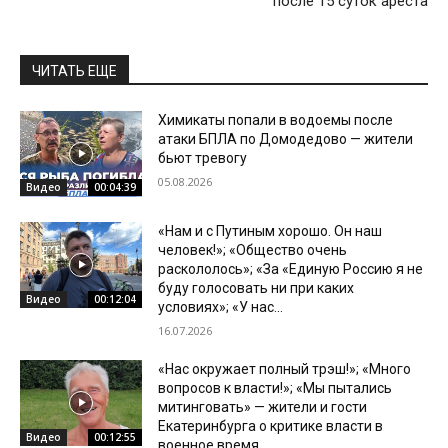
после 15 суток ареста
ЧИТАТЬ ЕЩЕ
Химикаты попали в водоемы после
атаки БПЛА по Домодедово — жители
бьют тревогу
05.08.2026
Видео
00:04:39
«Нам и с Путиным хорошо. Он наш
человек!»; «Общество очень
раскололось»; «За «Единую Россию я не
буду голосовать ни при каких
Видео
00:12:04
условиях»; «У нас...
16.07.2026
«Нас окружает полный трэш!»; «Много
вопросов к власти!»; «Мы пытались
митинговать» — жители и гости
Екатеринбурга о критике власти в
Видео
00:12:55
военное время