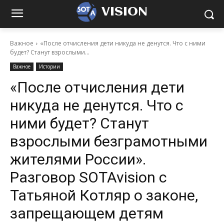
VISION
Важное
«После отчисления дети никуда не денутся. Что с ними
будет? Станут взрослыми...
Важное
Истории
«После отчисления дети
никуда не денутся. Что с
ними будет? Станут
взрослыми безграмотными
жителями России».
Разговор SOTAvision с
Татьяной Котляр о законе,
запрещающем детям