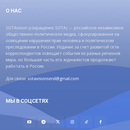
О НАС
SOTAvision (сокращенно SOTA) — российское независимое
общественно-политическое медиа, сфокусированное на
освещении нарушения прав человека и политическом
преследовании в России. Издание за счет развитой сети
корреспондентов освещает события из разных регионов
мира, но большая часть его журналистов продолжают
работать в России.
Для связи:
sotavisionsend@gmail.com
МЫ В СОЦСЕТЯХ