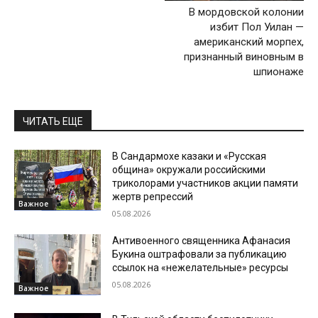
В мордовской колонии
избит Пол Уилан —
американский морпех,
признанный виновным в
шпионаже
ЧИТАТЬ ЕЩЕ
В Сандармохе казаки и «Русская
община» окружали российскими
триколорами участников акции памяти
жертв репрессий
Важное
05.08.2026
Антивоенного священника Афанасия
Букина оштрафовали за публикацию
ссылок на «нежелательные» ресурсы
05.08.2026
Важное