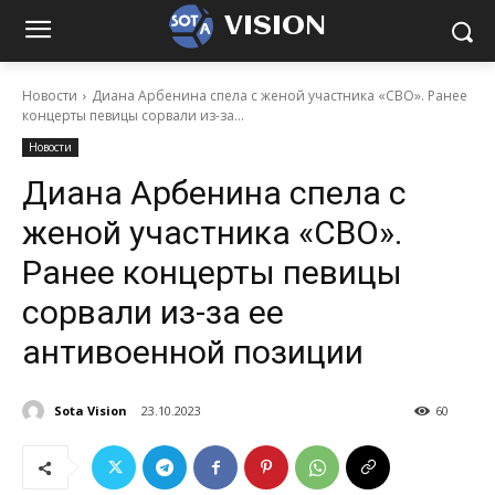
VISION
Новости
Диана Арбенина спела с женой участника «СВО». Ранее
концерты певицы сорвали из-за...
Новости
Диана Арбенина спела с
женой участника «СВО».
Ранее концерты певицы
сорвали из-за ее
антивоенной позиции
Sota Vision
23.10.2023
60