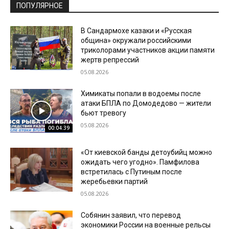
ПОПУЛЯРНОЕ
В Сандармохе казаки и «Русская
община» окружали российскими
триколорами участников акции памяти
жертв репрессий
05.08.2026
Химикаты попали в водоемы после
атаки БПЛА по Домодедово — жители
бьют тревогу
05.08.2026
00:04:39
«От киевской банды детоубийц можно
ожидать чего угодно». Памфилова
встретилась с Путиным после
жеребьевки партий
05.08.2026
Собянин заявил, что перевод
экономики России на военные рельсы