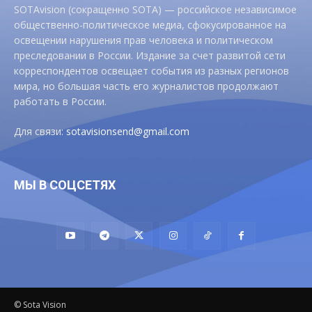
SOTAvision (сокращенно SOTA) — российское независимое
общественно-политическое медиа, сфокусированное на
освещении нарушения прав человека и политическом
преследовании в России. Издание за счет развитой сети
корреспондентов освещает события из разных регионов
мира, но большая часть его журналистов продолжают
работать в России.
Для связи:
sotavisionsend@gmail.com
МЫ В СОЦСЕТЯХ
© Sota Vision