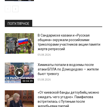
ПОПУЛЯРНОЕ
В Сандармохе казаки и «Русская
община» окружали российскими
триколорами участников акции памяти
жертв репрессий
05.08.2026
Химикаты попали в водоемы после
атаки БПЛА по Домодедово — жители
бьют тревогу
05.08.2026
00:04:39
«От киевской банды детоубийц можно
ожидать чего угодно». Памфилова
встретилась с Путиным после
жеребьевки партий