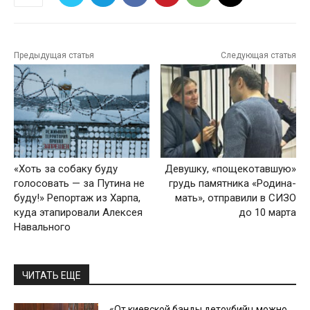
Предыдущая статья
Следующая статья
«Хоть за собаку буду
Девушку, «пощекотавшую»
голосовать — за Путина не
грудь памятника «Родина-
буду!» Репортаж из Харпа,
мать», отправили в СИЗО
куда этапировали Алексея
до 10 марта
Навального
ЧИТАТЬ ЕЩЕ
«От киевской банды детоубийц можно