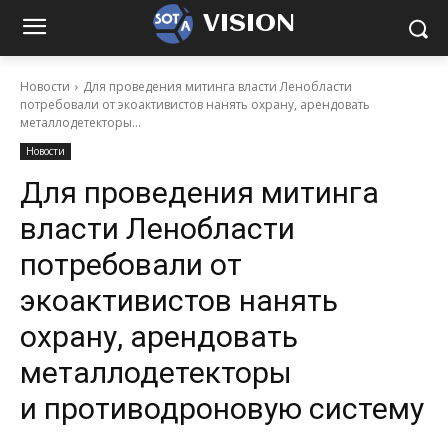
VISION
Новости
Для проведения митинга власти Ленобласти
потребовали от экоактивистов нанять охрану, арендовать
металлодетекторы...
Новости
Для проведения митинга
власти Ленобласти
потребовали от
экоактивистов нанять
охрану, арендовать
металлодетекторы
и противодроновую систему