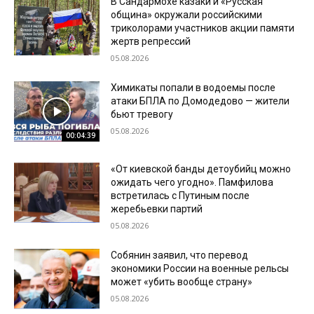
В Сандармохе казаки и «Русская
община» окружали российскими
триколорами участников акции памяти
жертв репрессий
05.08.2026
Химикаты попали в водоемы после
атаки БПЛА по Домодедово — жители
бьют тревогу
05.08.2026
00:04:39
«От киевской банды детоубийц можно
ожидать чего угодно». Памфилова
встретилась с Путиным после
жеребьевки партий
05.08.2026
Собянин заявил, что перевод
экономики России на военные рельсы
может «убить вообще страну»
05.08.2026