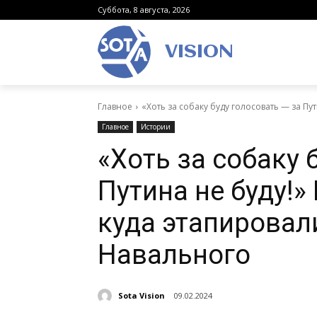
Суббота, 8 августа, 2026
VISION
Главное
«Хоть за собаку буду голосовать — за Пут
Главное
Истории
«Хоть за собаку 
Путина не буду!»
куда этапировал
Навального
Sota Vision
09.02.2024