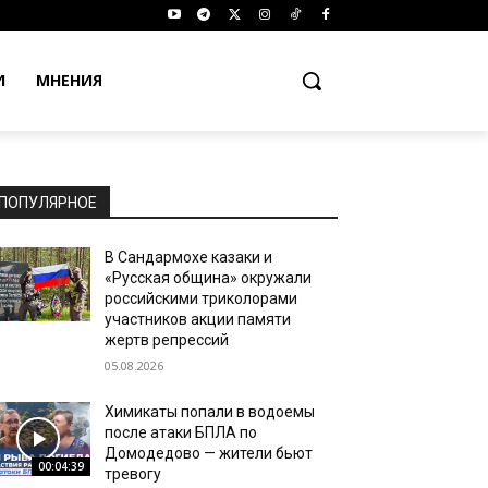
И
МНЕНИЯ
ПОПУЛЯРНОЕ
В Сандармохе казаки и
«Русская община» окружали
российскими триколорами
участников акции памяти
жертв репрессий
05.08.2026
Химикаты попали в водоемы
после атаки БПЛА по
Домодедово — жители бьют
00:04:39
тревогу