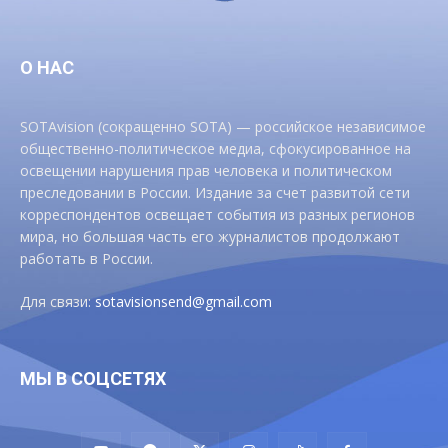
О НАС
SOTAvision (сокращенно SOTA) — российское независимое
общественно-политическое медиа, сфокусированное на
освещении нарушения прав человека и политическом
преследовании в России. Издание за счет развитой сети
корреспондентов освещает события из разных регионов
мира, но большая часть его журналистов продолжают
работать в России.
Для связи:
sotavisionsend@gmail.com
МЫ В СОЦСЕТЯХ