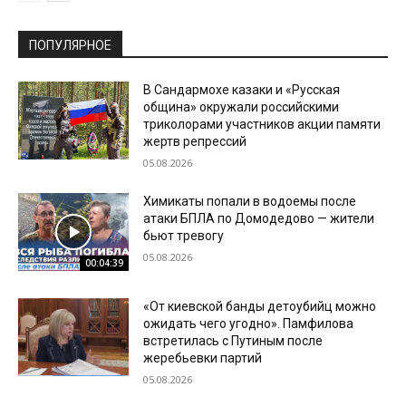
ПОПУЛЯРНОЕ
В Сандармохе казаки и «Русская
община» окружали российскими
триколорами участников акции памяти
жертв репрессий
05.08.2026
Химикаты попали в водоемы после
атаки БПЛА по Домодедово — жители
бьют тревогу
05.08.2026
00:04:39
«От киевской банды детоубийц можно
ожидать чего угодно». Памфилова
встретилась с Путиным после
жеребьевки партий
05.08.2026