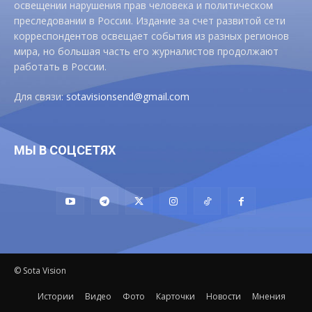
освещении нарушения прав человека и политическом
преследовании в России. Издание за счет развитой сети
корреспондентов освещает события из разных регионов
мира, но большая часть его журналистов продолжают
работать в России.
Для связи:
sotavisionsend@gmail.com
МЫ В СОЦСЕТЯХ
© Sota Vision
Истории
Видео
Фото
Карточки
Новости
Мнения