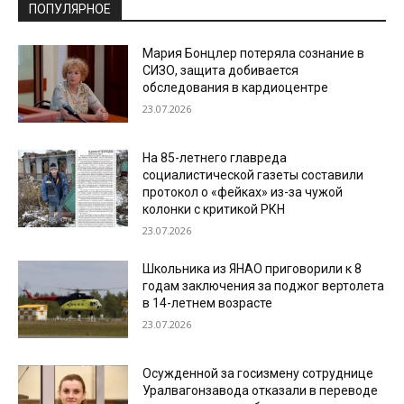
ПОПУЛЯРНОЕ
Мария Бонцлер потеряла сознание в
СИЗО, защита добивается
обследования в кардиоцентре
23.07.2026
На 85-летнего главреда
социалистической газеты составили
протокол о «фейках» из-за чужой
колонки с критикой РКН
23.07.2026
Школьника из ЯНАО приговорили к 8
годам заключения за поджог вертолета
в 14-летнем возрасте
23.07.2026
Осужденной за госизмену сотруднице
Уралвагонзавода отказали в переводе