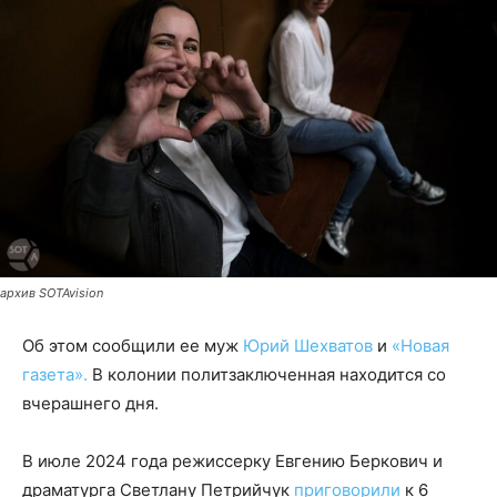
архив SOTAvision
Об этом сообщили ее муж
Юрий Шехватов
и
«Новая
газета».
В колонии политзаключенная находится со
вчерашнего дня.
В июле 2024 года режиссерку Евгению Беркович и
драматурга Светлану Петрийчук
приговорили
к 6