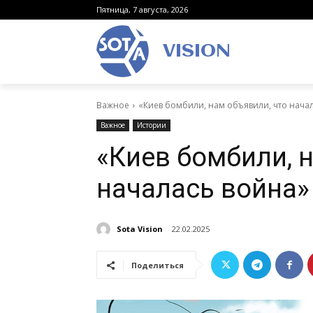
Пятница, 7 августа, 2026
VISION
Важное
«Киев бомбили, нам объявили, что нача
Важное
Истории
«Киев бомбили, 
началась война»
Sota Vision
22.02.2025
Поделиться