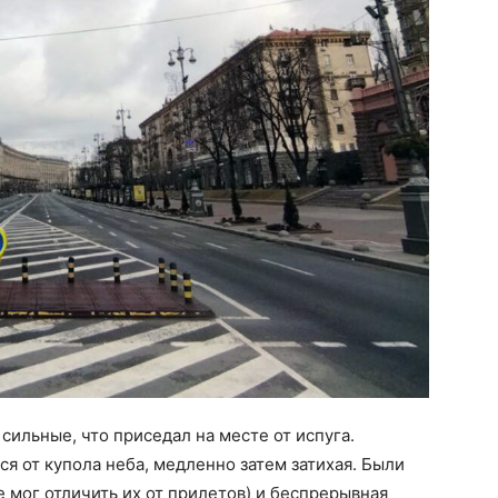
сильные, что приседал на месте от испуга.
я от купола неба, медленно затем затихая. Были
 мог отличить их от прилетов) и беспрерывная