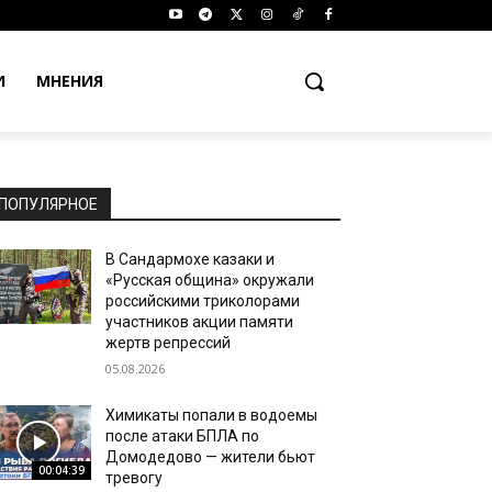
И
МНЕНИЯ
ПОПУЛЯРНОЕ
В Сандармохе казаки и
«Русская община» окружали
российскими триколорами
участников акции памяти
жертв репрессий
05.08.2026
Химикаты попали в водоемы
после атаки БПЛА по
Домодедово — жители бьют
00:04:39
тревогу