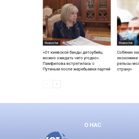
Новости
Новости
«От киевской банды детоубийц
Собянин за
можно ожидать чего угодно».
экономики 
Памфилова встретилась с
рельсы мож
Путиным после жеребьевки партий
страну»
О НАС