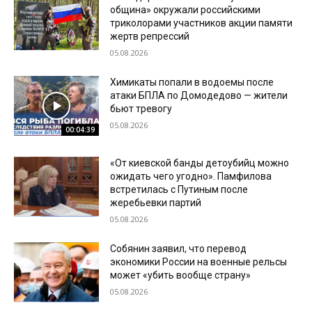
община» окружали российскими
триколорами участников акции памяти
жертв репрессий
05.08.2026
Химикаты попали в водоемы после
атаки БПЛА по Домодедово — жители
бьют тревогу
05.08.2026
00:04:39
«От киевской банды детоубийц можно
ожидать чего угодно». Памфилова
встретилась с Путиным после
жеребьевки партий
05.08.2026
Собянин заявил, что перевод
экономики России на военные рельсы
может «убить вообще страну»
05.08.2026