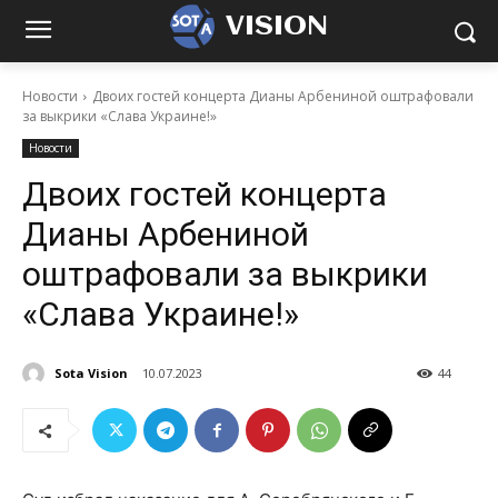
VISION
Новости
Двоих гостей концерта Дианы Арбениной оштрафовали
за выкрики «Слава Украине!»
Новости
Двоих гостей концерта
Дианы Арбениной
оштрафовали за выкрики
«Слава Украине!»
Sota Vision
10.07.2023
44