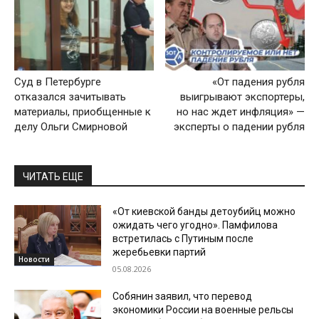
Суд в Петербурге
«От падения рубля
отказался зачитывать
выигрывают экспортеры,
материалы, приобщенные к
но нас ждет инфляция» —
делу Ольги Смирновой
эксперты о падении рубля
ЧИТАТЬ ЕЩЕ
«От киевской банды детоубийц можно
ожидать чего угодно». Памфилова
встретилась с Путиным после
жеребьевки партий
Новости
05.08.2026
Собянин заявил, что перевод
экономики России на военные рельсы