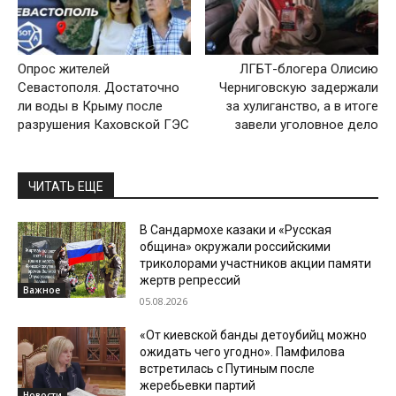
Опрос жителей
ЛГБТ-блогера Олисию
Севастополя. Достаточно
Черниговскую задержали
ли воды в Крыму после
за хулиганство, а в итоге
разрушения Каховской ГЭС
завели уголовное дело
ЧИТАТЬ ЕЩЕ
В Сандармохе казаки и «Русская
община» окружали российскими
триколорами участников акции памяти
жертв репрессий
Важное
05.08.2026
«От киевской банды детоубийц можно
ожидать чего угодно». Памфилова
встретилась с Путиным после
жеребьевки партий
Новости