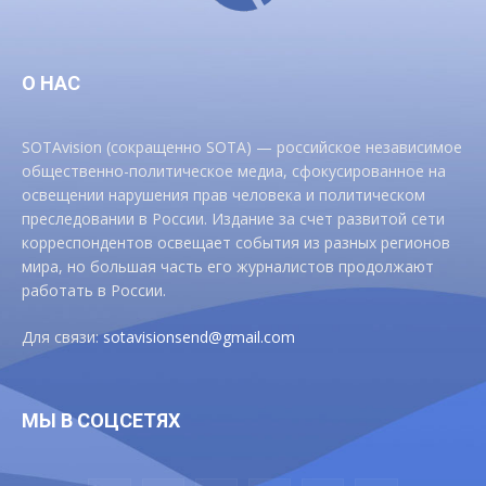
О НАС
SOTAvision (сокращенно SOTA) — российское независимое
общественно-политическое медиа, сфокусированное на
освещении нарушения прав человека и политическом
преследовании в России. Издание за счет развитой сети
корреспондентов освещает события из разных регионов
мира, но большая часть его журналистов продолжают
работать в России.
Для связи:
sotavisionsend@gmail.com
МЫ В СОЦСЕТЯХ