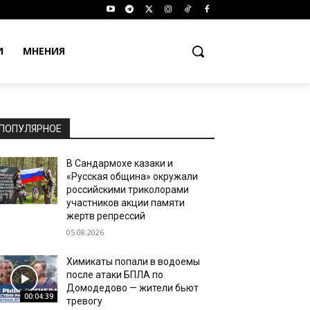
И
МНЕНИЯ
ПОПУЛЯРНОЕ
В Сандармохе казаки и
«Русская община» окружали
российскими триколорами
участников акции памяти
жертв репрессий
05.08.2026
Химикаты попали в водоемы
после атаки БПЛА по
Домодедово — жители бьют
00:04:39
тревогу