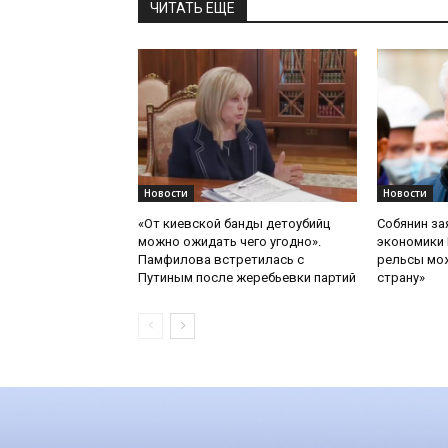
ЧИТАТЬ ЕЩЕ
Новости
Новости
«От киевской банды детоубийц
Собянин за
можно ожидать чего угодно».
экономики 
Памфилова встретилась с
рельсы мож
Путиным после жеребьевки партий
страну»