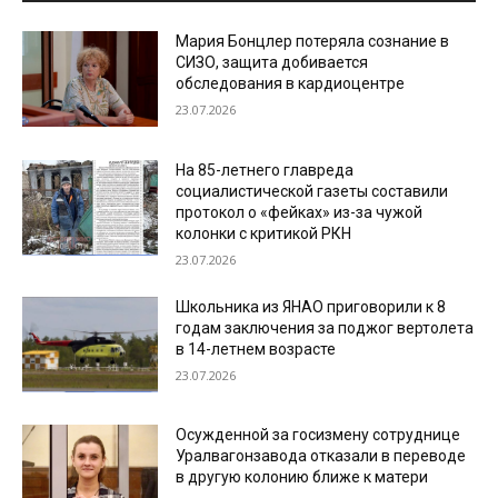
Мария Бонцлер потеряла сознание в
СИЗО, защита добивается
обследования в кардиоцентре
23.07.2026
На 85-летнего главреда
социалистической газеты составили
протокол о «фейках» из-за чужой
колонки с критикой РКН
23.07.2026
Школьника из ЯНАО приговорили к 8
годам заключения за поджог вертолета
в 14-летнем возрасте
23.07.2026
Осужденной за госизмену сотруднице
Уралвагонзавода отказали в переводе
в другую колонию ближе к матери