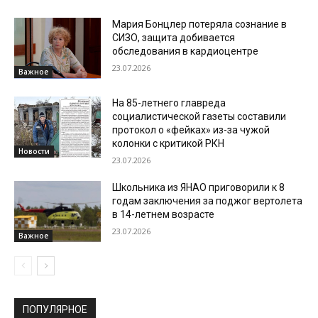
Мария Бонцлер потеряла сознание в
СИЗО, защита добивается
обследования в кардиоцентре
23.07.2026
Важное
На 85-летнего главреда
социалистической газеты составили
протокол о «фейках» из-за чужой
колонки с критикой РКН
Новости
23.07.2026
Школьника из ЯНАО приговорили к 8
годам заключения за поджог вертолета
в 14-летнем возрасте
23.07.2026
Важное
ПОПУЛЯРНОЕ