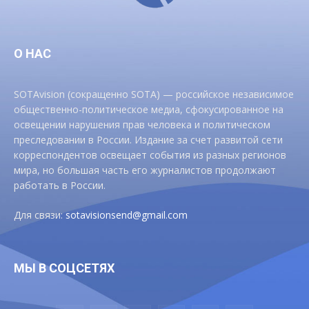
О НАС
SOTAvision (сокращенно SOTA) — российское независимое
общественно-политическое медиа, сфокусированное на
освещении нарушения прав человека и политическом
преследовании в России. Издание за счет развитой сети
корреспондентов освещает события из разных регионов
мира, но большая часть его журналистов продолжают
работать в России.
Для связи:
sotavisionsend@gmail.com
МЫ В СОЦСЕТЯХ