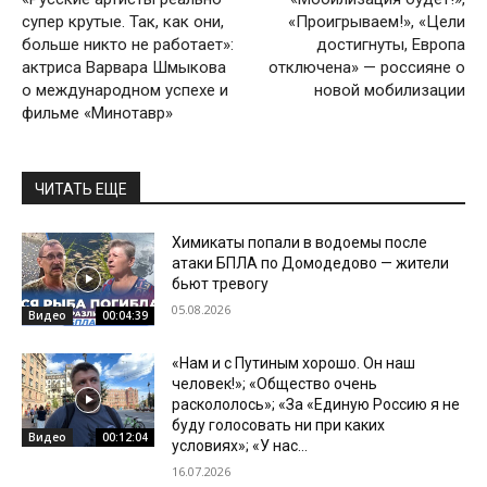
супер крутые. Так, как они,
«Проигрываем!», «Цели
больше никто не работает»:
достигнуты, Европа
актриса Варвара Шмыкова
отключена» — россияне о
о международном успехе и
новой мобилизации
фильме «Минотавр»
ЧИТАТЬ ЕЩЕ
Химикаты попали в водоемы после
атаки БПЛА по Домодедово — жители
бьют тревогу
05.08.2026
Видео
00:04:39
«Нам и с Путиным хорошо. Он наш
человек!»; «Общество очень
раскололось»; «За «Единую Россию я не
буду голосовать ни при каких
Видео
00:12:04
условиях»; «У нас...
16.07.2026