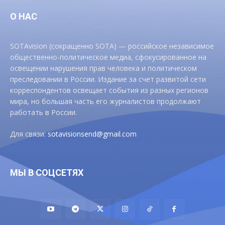
О НАС
SOTAvision (сокращенно SOTA) — российское независимое
общественно-политическое медиа, сфокусированное на
освещении нарушения прав человека и политическом
преследовании в России. Издание за счет развитой сети
корреспондентов освещает события из разных регионов
мира, но большая часть его журналистов продолжают
работать в России.
Для связи:
sotavisionsend@gmail.com
МЫ В СОЦСЕТЯХ