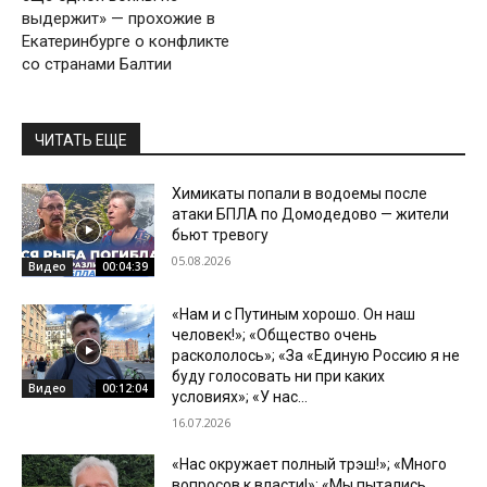
выдержит» — прохожие в
Екатеринбурге о конфликте
со странами Балтии
ЧИТАТЬ ЕЩЕ
Химикаты попали в водоемы после
атаки БПЛА по Домодедово — жители
бьют тревогу
05.08.2026
Видео
00:04:39
«Нам и с Путиным хорошо. Он наш
человек!»; «Общество очень
раскололось»; «За «Единую Россию я не
буду голосовать ни при каких
Видео
00:12:04
условиях»; «У нас...
16.07.2026
«Нас окружает полный трэш!»; «Много
вопросов к власти!»; «Мы пытались