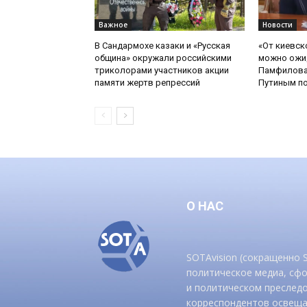
Важное
Новости
В Сандармохе казаки и «Русская
«От киевск
община» окружали российскими
можно ожид
триколорами участников акции
Памфилова
памяти жертв репрессий
Путиным по
О НАС
SOTAvision (сокращенно
политическое медиа, сф
и политическом преследо
корреспондентов освеща