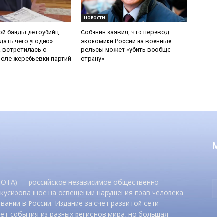
Новости
ой банды детоубийц
Собянин заявил, что перевод
ать чего угодно».
экономики России на военные
 встретилась с
рельсы может «убить вообще
сле жеребьевки партий
страну»
 SOTA) — российское независимое общественно-
окусированное на освещении нарушения прав человека
вании в России. Издание за счет развитой сети
ет события из разных регионов мира, но большая