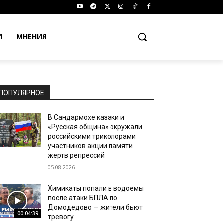
И
МНЕНИЯ
ПОПУЛЯРНОЕ
В Сандармохе казаки и
«Русская община» окружали
российскими триколорами
участников акции памяти
жертв репрессий
05.08.2026
Химикаты попали в водоемы
после атаки БПЛА по
Домодедово — жители бьют
00:04:39
тревогу