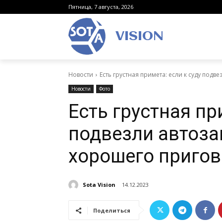
Пятница, 7 августа, 2026
VISION
Новости
Есть грустная примета: если к суду подве
Новости
Фото
Есть грустная пр
подвезли автоза
хорошего приго
Sota Vision
14.12.2023
Поделиться