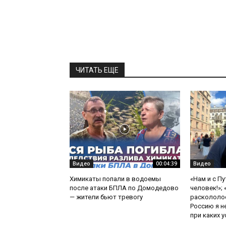
ЧИТАТЬ ЕЩЕ
Видео
00:04:39
Видео
Химикаты попали в водоемы
«Нам и с П
после атаки БПЛА по Домодедово
человек!»;
— жители бьют тревогу
раскололос
Россию я н
при каких ус