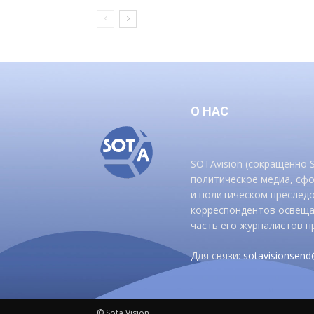
О НАС
SOTAvision (сокращенно
политическое медиа, сф
и политическом преследо
корреспондентов освеща
часть его журналистов п
Для связи:
sotavisionsen
© Sota Vision