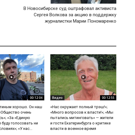
В Новосибирске суд оштрафовал активиста
Сергея Волкова за акцию в поддержку
журналистки Марии Пономаренко
00:12:04
Видео
00:12:55
утиным хорошо. Он наш
«Нас окружает полный трэш!»;
 «Общество очень
«Много вопросов к власти!»; «Мы
ь»; «За «Единую
пытались митинговать» — жители
е буду голосовать ни
и гости Екатеринбурга о критике
ловиях»; «У нас...
власти в военное время