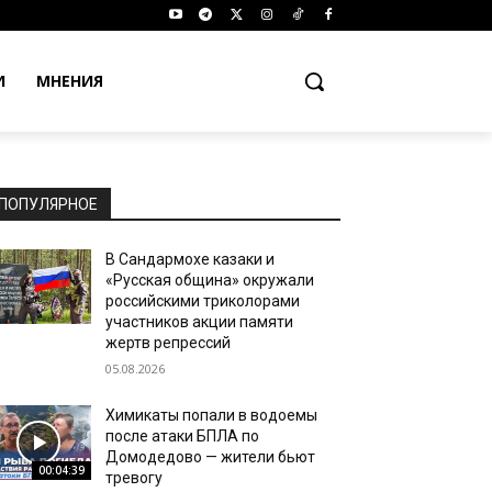
И
МНЕНИЯ
ПОПУЛЯРНОЕ
В Сандармохе казаки и
«Русская община» окружали
российскими триколорами
участников акции памяти
жертв репрессий
05.08.2026
Химикаты попали в водоемы
после атаки БПЛА по
Домодедово — жители бьют
00:04:39
тревогу