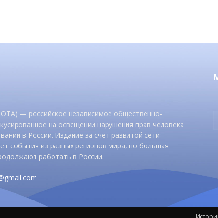
 SOTA) — российское независимое общественно-
окусированное на освещении нарушения прав человека
вании в России. Издание за счет развитой сети
ет события из разных регионов мира, но большая
родолжают работать в России.
d@gmail.com
Истори