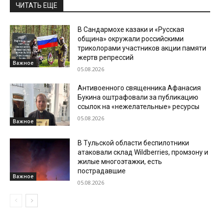
ЧИТАТЬ ЕЩЕ
В Сандармохе казаки и «Русская
община» окружали российскими
триколорами участников акции памяти
жертв репрессий
Важное
05.08.2026
Антивоенного священника Афанасия
Букина оштрафовали за публикацию
ссылок на «нежелательные» ресурсы
05.08.2026
Важное
В Тульской области беспилотники
атаковали склад Wildberries, промзону и
жилые многоэтажки, есть
пострадавшие
Важное
05.08.2026