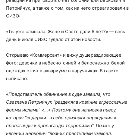
реакции на приговор в 6 лет колонии для Беркович и
Петрийчук, а также о том, как на него отреагировали в
СИЗО:
«Ты уже слышала: Жене и Свете дали 6 лет?» — весь
день 9 июля СИЗО гудело от этой новости.
Открываю «Коммерсант» и вижу душераздирающее
фото: девочки в небесно-синей и белоснежно-белой
одеждах стоят в аквариуме в наручниках. В газете
написано:
«Представитель обвинения в суде заявила, что
Светлана Петрийчук “разделяла крайние агрессивные
формы ислама” <…> Поэтому она написала пьесу,
которая
“
содержит в себе признаки оправдания и
пропаганды и пропаганды терроризма”. Позже у
Евгении Беркович “возник преступный умысел,