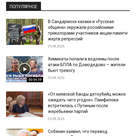
ПОПУЛЯРНОЕ
В Сандармохе казаки и «Русская
община» окружали российскими
триколорами участников акции памяти
жертв репрессий
05.08.2026
Химикаты попали в водоемы после
атаки БПЛА по Домодедово — жители
бьют тревогу
05.08.2026
00:04:39
«От киевской банды детоубийц можно
ожидать чего угодно». Памфилова
встретилась с Путиным после
жеребьевки партий
05.08.2026
Собянин заявил, что перевод