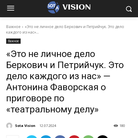
VISION
Важное
«Это не личное дело Беркович и Петрийчук. Это дело
каждого из нас»...
Важное
«Это не личное дело
Беркович и Петрийчук. Это
дело каждого из нас» —
Антонина Фаворская о
приговоре по
«театральному делу»
Sota Vision
12.07.2024
180