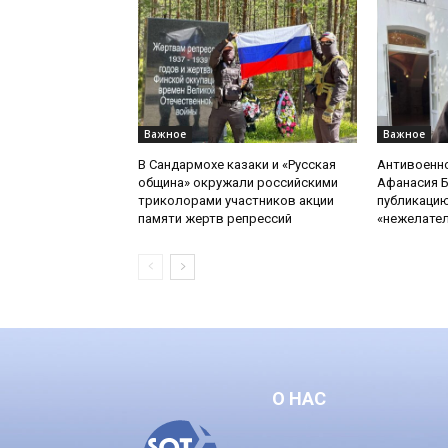
Важное
Важное
В Сандармохе казаки и «Русская
Антивоенн
община» окружали российскими
Афанасия 
триколорами участников акции
публикацию
памяти жертв репрессий
«нежелате
О НАС