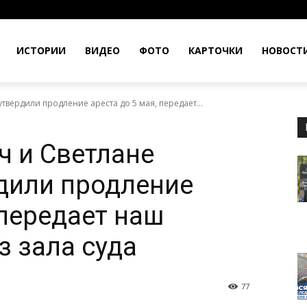
ИСТОРИИ
ВИДЕО
ФОТО
КАРТОЧКИ
НОВОСТ
твердили продление ареста до 5 мая, передает...
ч и Светлане
дили продление
 передает наш
з зала суда
77