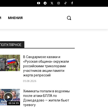
И
МНЕНИЯ
ПОПУЛЯРНОЕ
В Сандармохе казаки и
«Русская община» окружали
российскими триколорами
участников акции памяти
жертв репрессий
05.08.2026
Химикаты попали в водоемы
после атаки БПЛА по
Домодедово — жители бьют
00:04:39
тревогу