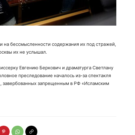
и на бессмысленности содержания их под стражей,
осквы их не услышал.
жиссерку Евгению Беркович и драматурга Светлану
головное преследование началось из-за спектакля
н, завербованных запрещенным в РФ «Исламским