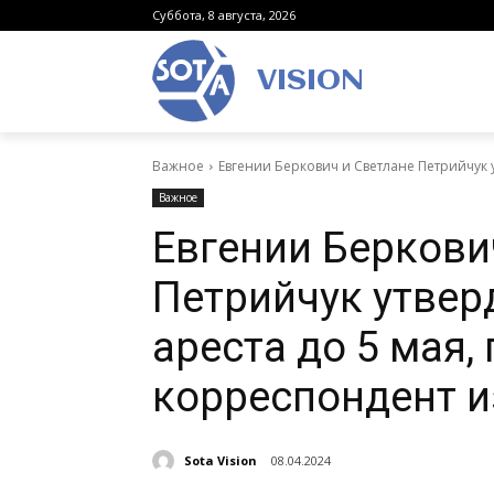
Суббота, 8 августа, 2026
VISION
Важное
Евгении Беркович и Светлане Петрийчук у
Важное
Евгении Беркови
Петрийчук утвер
ареста до 5 мая,
корреспондент и
Sota Vision
08.04.2024