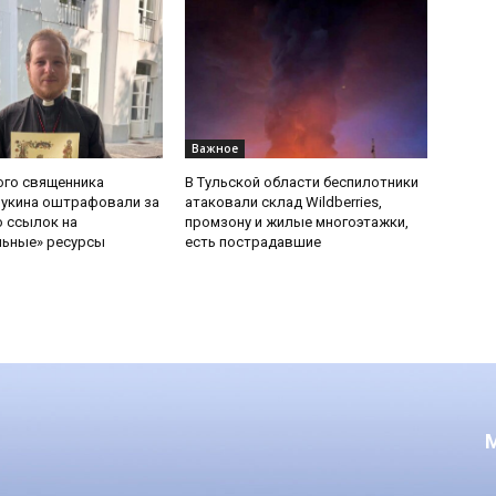
Важное
ого священника
В Тульской области беспилотники
Букина оштрафовали за
атаковали склад Wildberries,
 ссылок на
промзону и жилые многоэтажки,
льные» ресурсы
есть пострадавшие