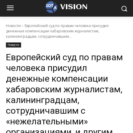
VISION
Новости
Европейский суд по правам человека присудил
денежные компенсации хабаровским журналистам,
калининградцам, сотрудничавшим...
Новости
Европейский суд по правам
человека присудил
денежные компенсации
хабаровским журналистам,
калининградцам,
сотрудничавшим с
«нежелательными»
организациями, и другим