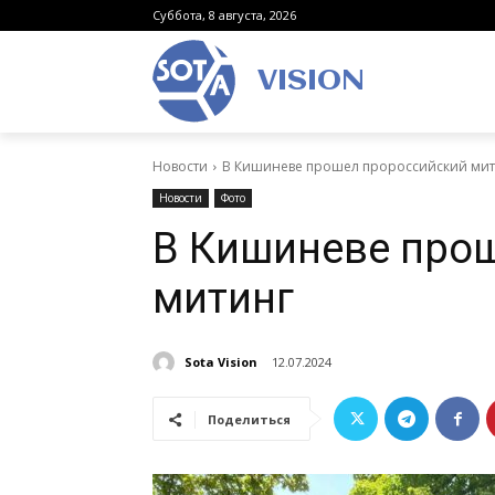
Суббота, 8 августа, 2026
VISION
Новости
В Кишиневе прошел пророссийский мит
Новости
Фото
В Кишиневе про
митинг
Sota Vision
12.07.2024
Поделиться