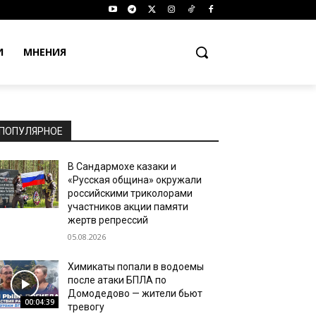
И
МНЕНИЯ
ПОПУЛЯРНОЕ
В Сандармохе казаки и
«Русская община» окружали
российскими триколорами
участников акции памяти
жертв репрессий
05.08.2026
Химикаты попали в водоемы
после атаки БПЛА по
Домодедово — жители бьют
00:04:39
тревогу