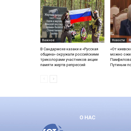
Важное
Новости
В Сандармохе казаки и «Русская
«От киевск
община» окружали российскими
можно ожид
триколорами участников акции
Памфилова
памяти жертв репрессий
Путиным по
О НАС