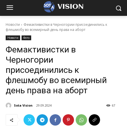
VISION
Новости
Фемактивистки в Черногории присоединились к
флешмобу во всемирный день права на аборт
Новости
Фото
Фемактивистки в
Черногории
присоединились к
флешмобу во всемирный
день права на аборт
Sota Vision
29.09.2024
67