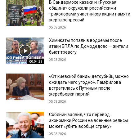
В Сандармохе казаки и «Русская
община» окружали российскими
триколорами участников акции памяти
жертв репрессий
05.08.2026
Химикаты попали в водоемы после
атаки БПЛА по Домодедово — жители
бьют тревогу
05.08.2026
00:04:39
«От киевской банды детоубийц можно
ожидать чего угодно». Памфилова
встретилась с Путиным после
жеребьевки партий
05.08.2026
Собянин заявил, что перевод
экономики России на военные рельсы
может «убить вообще страну»
05.08.2026