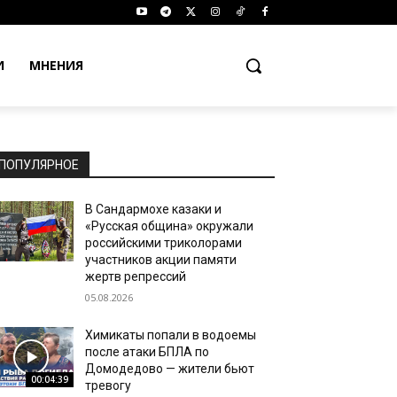
И
МНЕНИЯ
ПОПУЛЯРНОЕ
В Сандармохе казаки и
«Русская община» окружали
российскими триколорами
участников акции памяти
жертв репрессий
05.08.2026
Химикаты попали в водоемы
после атаки БПЛА по
Домодедово — жители бьют
00:04:39
тревогу