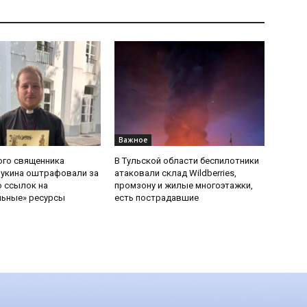
Важное
ого священника
В Тульской области беспилотники
Букина оштрафовали за
атаковали склад Wildberries,
 ссылок на
промзону и жилые многоэтажки,
льные» ресурсы
есть пострадавшие