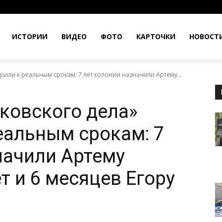
ИСТОРИИ
ВИДЕО
ФОТО
КАРТОЧКИ
НОВОСТ
рили к реальным срокам: 7 лет колонии назначили Артему...
ковского дела»
еальным срокам: 7
начили Артему
т и 6 месяцев Егору