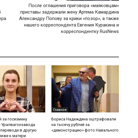
После оглашения приговора «маяковцам»
б
приставы задержали жену Артема Камардина
ера
Александру Попову за крики «позор», а также
нашего корреспондента Евгения Куракина и
корреспондентку RusNews
Главное
 за госизмену
Бориса Надеждина оштрафовали
 Уралвагонзавода
на тысячу рублей за
 переводе в другую
«демонстрацию» фото Навального
иже к матери