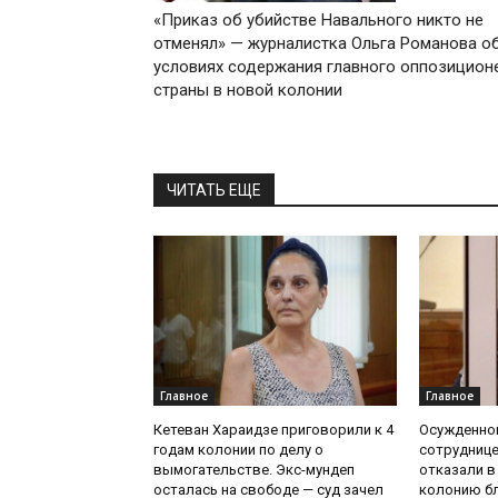
«Приказ об убийстве Навального никто не
отменял» — журналистка Ольга Романова о
условиях содержания главного оппозицион
страны в новой колонии
ЧИТАТЬ ЕЩЕ
Главное
Главное
Кетеван Хараидзе приговорили к 4
Осужденной
годам колонии по делу о
сотруднице
вымогательстве. Экс-мундеп
отказали в
осталась на свободе — суд зачел
колонию бл