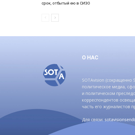
срок, отбытый ею в СИЗО
О НАС
SOTAvision (сокращенно
политическое медиа, сф
и политическом преследо
корреспондентов освеща
часть его журналистов п
Для связи:
sotavisionsen