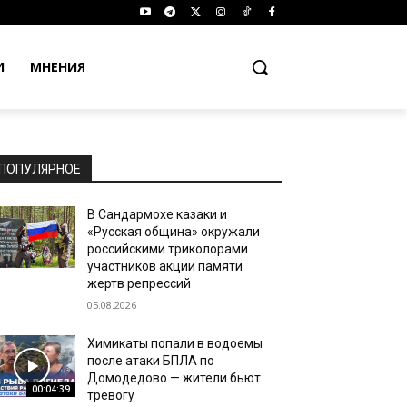
И
МНЕНИЯ
ПОПУЛЯРНОЕ
В Сандармохе казаки и
«Русская община» окружали
российскими триколорами
участников акции памяти
жертв репрессий
05.08.2026
Химикаты попали в водоемы
после атаки БПЛА по
Домодедово — жители бьют
00:04:39
тревогу