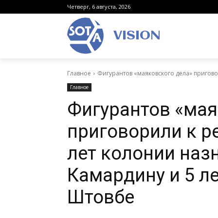
Четверг, 6 августа, 2026
VISION
Главное
Фигурантов «маяковского дела» пригово
Главное
Фигурантов «мая
приговорили к р
лет колонии наз
Камардину и 5 ле
Штовбе