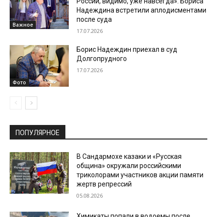
России, видимо, уже навсегда». Бориса
Надеждина встретили аплодисментами
после суда
Важное
17.07.2026
Борис Надеждин приехал в суд
Долгопрудного
17.07.2026
Фото
ПОПУЛЯРНОЕ
В Сандармохе казаки и «Русская
община» окружали российскими
триколорами участников акции памяти
жертв репрессий
05.08.2026
Химикаты попали в водоемы после