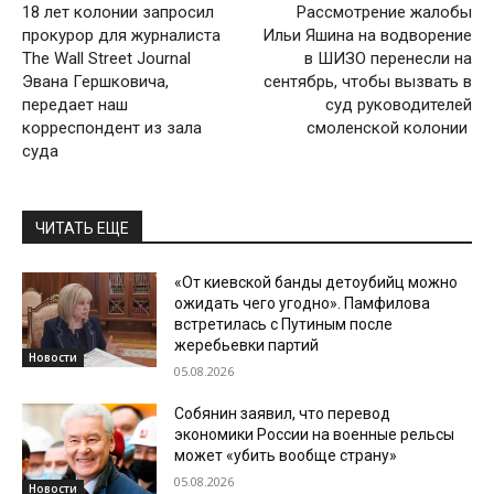
18 лет колонии запросил
Рассмотрение жалобы
прокурор для журналиста
Ильи Яшина на водворение
The Wall Street Journal
в ШИЗО перенесли на
Эвана Гершковича,
сентябрь, чтобы вызвать в
передает наш
суд руководителей
корреспондент из зала
смоленской колонии
суда
ЧИТАТЬ ЕЩЕ
«От киевской банды детоубийц можно
ожидать чего угодно». Памфилова
встретилась с Путиным после
жеребьевки партий
Новости
05.08.2026
Собянин заявил, что перевод
экономики России на военные рельсы
может «убить вообще страну»
05.08.2026
Новости