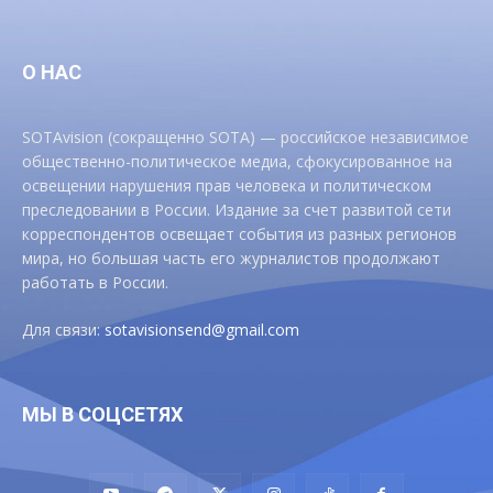
О НАС
SOTAvision (сокращенно SOTA) — российское независимое
общественно-политическое медиа, сфокусированное на
освещении нарушения прав человека и политическом
преследовании в России. Издание за счет развитой сети
корреспондентов освещает события из разных регионов
мира, но большая часть его журналистов продолжают
работать в России.
Для связи:
sotavisionsend@gmail.com
МЫ В СОЦСЕТЯХ