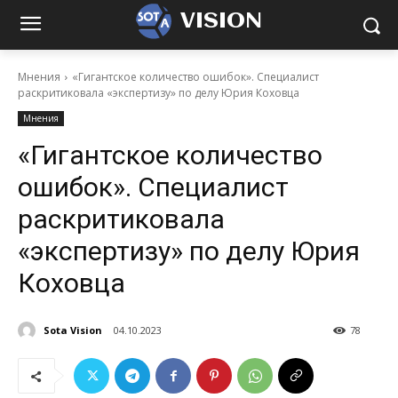
VISION
Мнения
«Гигантское количество ошибок». Специалист
раскритиковала «экспертизу» по делу Юрия Коховца
Мнения
«Гигантское количество
ошибок». Специалист
раскритиковала
«экспертизу» по делу Юрия
Коховца
Sota Vision
04.10.2023
78