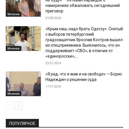
не буду» — Кетеван Хараидзе о
намерениях обжаловать сегодняшний
приговор
Мнения
05.08.2026
«Крым наш, надо брать Одессу». Снятый
с выборов петербургский
градозащитник Ярослав Костров вышел
из спецприемника. Выяснилось, что он
Мнения
поддерживает «СВО», в отличие от
«единоросски»,...
23.07.2026
«Я рад, что я жив и на свободе» — Борис
Надеждин о решении суда
17.07.2026
Мнения
ПОПУЛЯРНОЕ