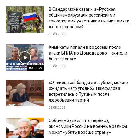
В Сандармохе казаки и «Русская
община» окружали российскими
триколорами участников акции памяти
жертв репрессий
05.08.2026
Химикаты попали в водоемы после
атаки БПЛА по Домодедово — жители
бьют тревогу
05.08.2026
00:04:39
«От киевской банды детоубийц можно
ожидать чего угодно». Памфилова
встретилась с Путиным после
жеребьевки партий
05.08.2026
Собянин заявил, что перевод
экономики России на военные рельсы
может «убить вообще страну»