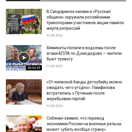
В Сандармохе казаки и «Русская
община» окружали российскими
триколорами участников акции памяти
жертв репрессий
05.08.2026
Химикаты попали в водоемы после
атаки БПЛА по Домодедово — жители
бьют тревогу
05.08.2026
00:04:39
«От киевской банды детоубийц можно
ожидать чего угодно». Памфилова
встретилась с Путиным после
жеребьевки партий
05.08.2026
Собянин заявил, что перевод
экономики России на военные рельсы
может «убить вообще страну»