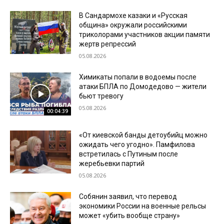
В Сандармохе казаки и «Русская
община» окружали российскими
триколорами участников акции памяти
жертв репрессий
05.08.2026
Химикаты попали в водоемы после
атаки БПЛА по Домодедово — жители
бьют тревогу
05.08.2026
00:04:39
«От киевской банды детоубийц можно
ожидать чего угодно». Памфилова
встретилась с Путиным после
жеребьевки партий
05.08.2026
Собянин заявил, что перевод
экономики России на военные рельсы
может «убить вообще страну»