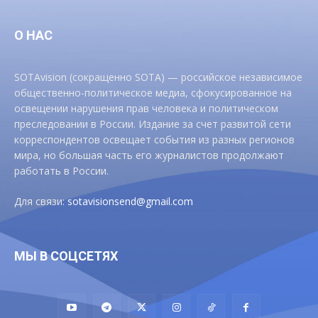
О НАС
SOTAvision (сокращенно SOTA) — российское независимое
общественно-политическое медиа, сфокусированное на
освещении нарушения прав человека и политическом
преследовании в России. Издание за счет развитой сети
корреспондентов освещает события из разных регионов
мира, но большая часть его журналистов продолжают
работать в России.
Для связи:
sotavisionsend@gmail.com
МЫ В СОЦСЕТЯХ