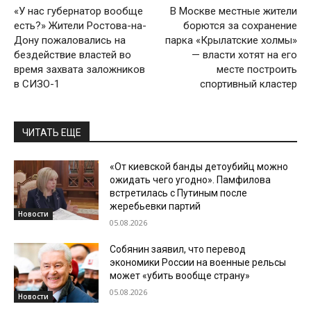
«У нас губернатор вообще
В Москве местные жители
есть?» Жители Ростова-на-
борются за сохранение
Дону пожаловались на
парка «Крылатские холмы»
бездействие властей во
— власти хотят на его
время захвата заложников
месте построить
в СИЗО-1
спортивный кластер
ЧИТАТЬ ЕЩЕ
«От киевской банды детоубийц можно
ожидать чего угодно». Памфилова
встретилась с Путиным после
жеребьевки партий
Новости
05.08.2026
Собянин заявил, что перевод
экономики России на военные рельсы
может «убить вообще страну»
05.08.2026
Новости