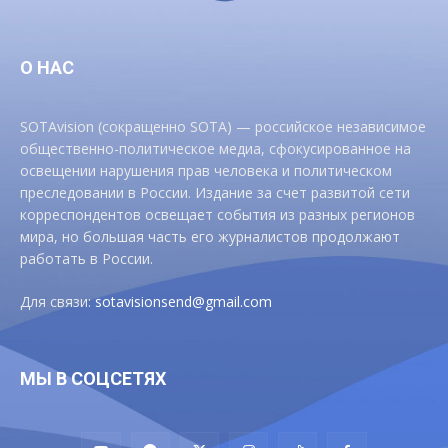
О НАС
SOTAvision (сокращенно SOTA) — российское независимое
общественно-политическое медиа, сфокусированное на
освещении нарушения прав человека и политическом
преследовании в России. Издание за счет развитой сети
корреспондентов освещает события из разных регионов
мира, но большая часть его журналистов продолжают
работать в России.
Для связи:
sotavisionsend@gmail.com
МЫ В СОЦСЕТЯХ