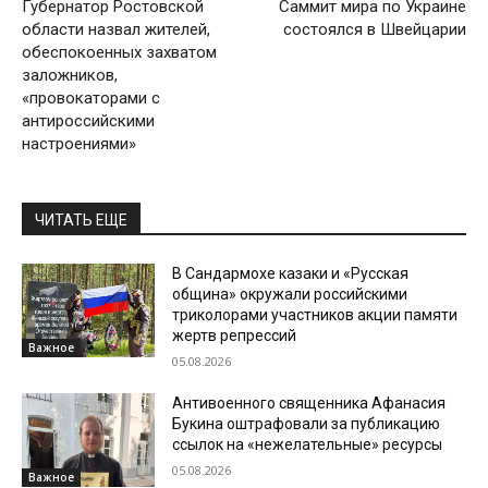
Губернатор Ростовской
Саммит мира по Украине
области назвал жителей,
состоялся в Швейцарии
обеспокоенных захватом
заложников,
«провокаторами с
антироссийскими
настроениями»
ЧИТАТЬ ЕЩЕ
В Сандармохе казаки и «Русская
община» окружали российскими
триколорами участников акции памяти
жертв репрессий
Важное
05.08.2026
Антивоенного священника Афанасия
Букина оштрафовали за публикацию
ссылок на «нежелательные» ресурсы
05.08.2026
Важное