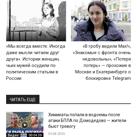
«Мы всегда вместе. Иногда
«В гробу видели Max!»,
даже мысли читаем друг
«Знакомые с фронта очень
друга». Истории женщин,
недовольны», «Потеря
чьих мужей осудили по
потерь» — прохожие в
политическим статьям в
Москве и Екатеринбурге о
России
блокировке Telegram
ЧИТАТЬ ЕЩЕ
Химикаты попали в водоемы после
атаки БПЛА по Домодедово — жители
бьют тревогу
05.08.2026
Видео
00:04:39