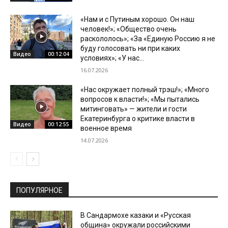
«Нам и с Путиным хорошо. Он наш
человек!»; «Общество очень
раскололось»; «За «Единую Россию я не
буду голосовать ни при каких
Видео
00:12:04
условиях»; «У нас...
16.07.2026
«Нас окружает полный трэш!»; «Много
вопросов к власти!»; «Мы пытались
митинговать» — жители и гости
Екатеринбурга о критике власти в
Видео
00:12:55
военное время
14.07.2026
ПОПУЛЯРНОЕ
В Сандармохе казаки и «Русская
община» окружали российскими