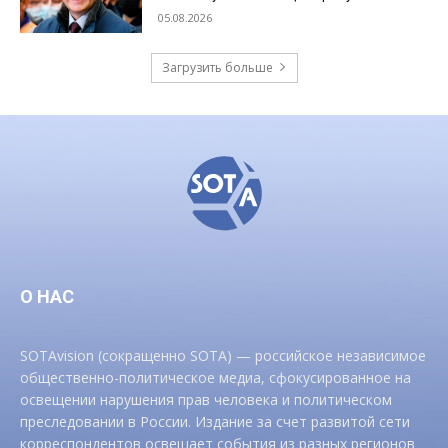
05.08.2026
Загрузить больше
О НАС
SOTAvision (сокращенно SOTA) — российское независимое
общественно-политическое медиа, сфокусированное на
освещении нарушения прав человека и политическом
преследовании в России. Издание за счет развитой сети
корреспондентов освещает события из разных регионов