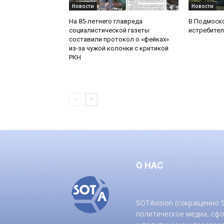
Новости
Новости
На 85-летнего главреда
В Подмоск
социалистической газеты
истребител
составили протокол о «фейках»
из-за чужой колонки с критикой
РКН
О НАС
SOTAvision (сокращенно
политическое медиа, сф