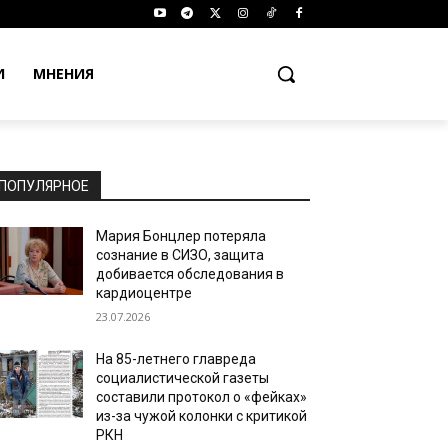
И
МНЕНИЯ
ПОПУЛЯРНОЕ
Мария Бонцлер потеряла
сознание в СИЗО, защита
добивается обследования в
кардиоцентре
23.07.2026
На 85-летнего главреда
социалистической газеты
составили протокол о «фейках»
из-за чужой колонки с критикой
РКН