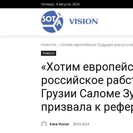
Четверг, 6 августа, 2026
VISION
Новости
«Хотим европейское будущее или россий
Новости
«Хотим европейс
российское рабс
Грузии Саломе 
призвала к рефе
Sota Vision
28.05.2024