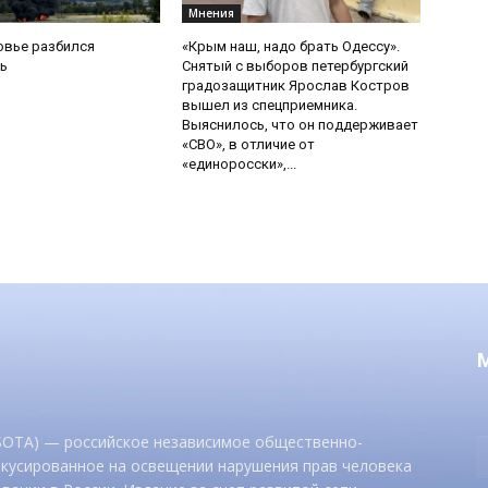
Мнения
овье разбился
«Крым наш, надо брать Одессу».
ь
Снятый с выборов петербургский
градозащитник Ярослав Костров
вышел из спецприемника.
Выяснилось, что он поддерживает
«СВО», в отличие от
«единоросски»,...
 SOTA) — российское независимое общественно-
окусированное на освещении нарушения прав человека