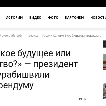
ИСТОРИИ
ВИДЕО
ФОТО
КАРТОЧКИ
НОВОСТ
ское рабство?» — президент Грузии Саломе Зурабишвили призвала...
кое будущее или
тво?» — президент
Зурабишвили
рендуму
39