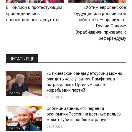
В Тбилиси к протестующим
«Хотим европейское
присоединились
будущее или российское
оппозиционные депутаты
рабство?» — президент
Грузии Саломе
Зурабишвили призвала к
референдуму
ЧИТАТЬ ЕЩЕ
«От киевской банды детоубийц можно
ожидать чего угодно». Памфилова
встретилась с Путиным после
жеребьевки партий
Новости
05.08.2026
Собянин заявил, что перевод
экономики России на военные рельсы
может «убить вообще страну»
05.08.2026
Новости