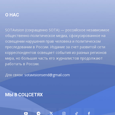
О НАС
SOTAvision (сокращенно SOTA) — российское независимое
общественно-политическое медиа, сфокусированное на
освещении нарушения прав человека и политическом
преследовании в России. Издание за счет развитой сети
корреспондентов освещает события из разных регионов
мира, но большая часть его журналистов продолжают
работать в России.
Для связи:
sotavisionsend@gmail.com
МЫ В СОЦСЕТЯХ