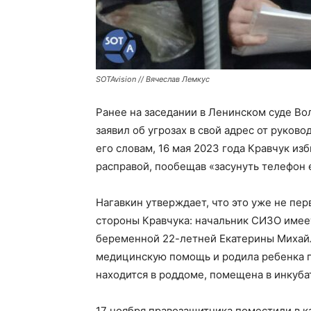
SOTAvision // Вячеслав Лемкус
Ранее на заседании в Ленинском суде Во
заявил об угрозах в свой адрес от руков
его словам, 16 мая 2023 года Кравчук из
расправой, пообещав «засунуть телефон е
Нагавкин утверждает, что это уже не пе
стороны Кравчука: начальник СИЗО имее
беременной 22-летней Екатерины Михай
медицинскую помощь и родила ребенка 
находится в роддоме, помещена в инкуба
17 ноября правозащитника поместили в к