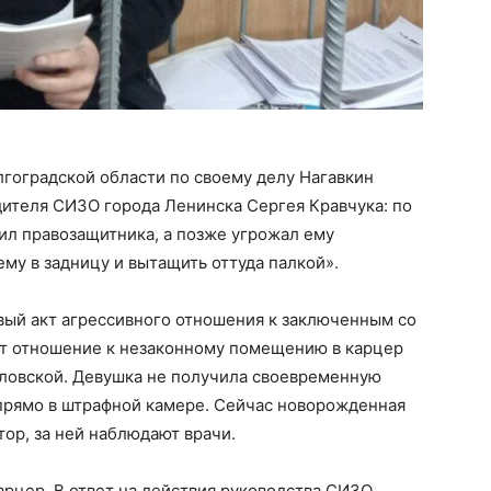
лгоградской области по своему делу Нагавкин
одителя СИЗО города Ленинска Сергея Кравчука: по
бил правозащитника, а позже угрожал ему
му в задницу и вытащить оттуда палкой».
рвый акт агрессивного отношения к заключенным со
т отношение к незаконному помещению в карцер
ловской. Девушка не получила своевременную
прямо в штрафной камере. Сейчас новорожденная
тор, за ней наблюдают врачи.
арцер. В ответ на действия руководства СИЗО