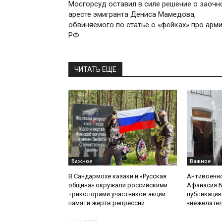
Мосгорсуд оставил в силе решение о заочн
аресте эмигранта Дениса Мамедова,
обвиняемого по статье о «фейках» про арм
РФ
ЧИТАТЬ ЕЩЕ
Важное
Важное
В Сандармохе казаки и «Русская
Антивоенн
община» окружали российскими
Афанасия 
триколорами участников акции
публикацию
памяти жертв репрессий
«нежелате