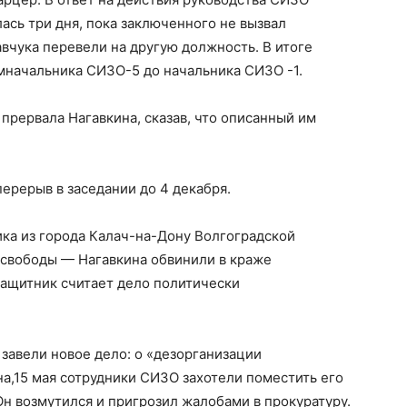
ась три дня, пока заключенного не вызвал
авчука перевели на другую должность. В итоге
амначальника СИЗО-5 до начальника СИЗО -1.
прервала Нагавкина, сказав, что описанный им
ерерыв в заседании до 4 декабря.
ика из города Калач-на-Дону Волгоградской
 свободы — Нагавкина обвинили в краже
защитник считает дело политически
о завели новое дело: о «дезорганизации
а,15 мая сотрудники СИЗО захотели поместить его
Он возмутился и пригрозил жалобами в прокуратуру.