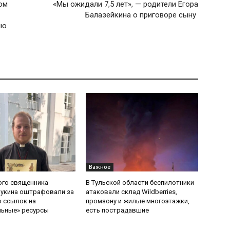
ом
«Мы ожидали 7,5 лет», — родители Егора
Балазейкина о приговоре сыну
ию
Важное
ого священника
В Тульской области беспилотники
Букина оштрафовали за
атаковали склад Wildberries,
 ссылок на
промзону и жилые многоэтажки,
льные» ресурсы
есть пострадавшие