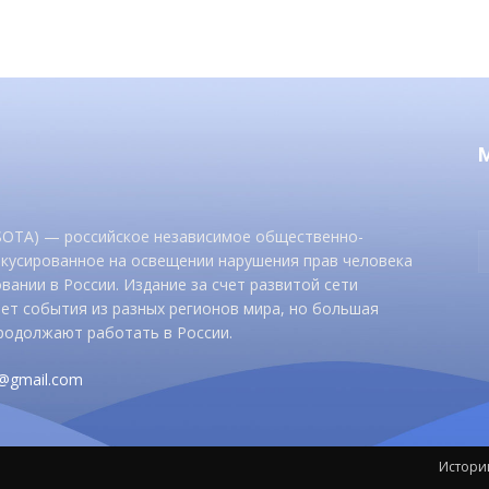
 SOTA) — российское независимое общественно-
окусированное на освещении нарушения прав человека
вании в России. Издание за счет развитой сети
ет события из разных регионов мира, но большая
родолжают работать в России.
d@gmail.com
Истори