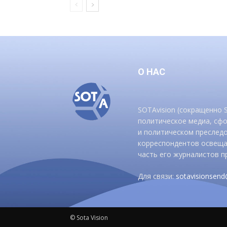
О НАС
SOTAvision (сокращенно
политическое медиа, сф
и политическом преследо
корреспондентов освеща
часть его журналистов п
Для связи:
sotavisionsen
© Sota Vision