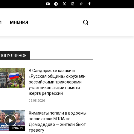
И
МНЕНИЯ
ПОПУЛЯРНОЕ
В Сандармохе казаки и
«Русская община» окружали
российскими триколорами
участников акции памяти
жертв репрессий
05.08.2026
Химикаты попали в водоемы
после атаки БПЛА по
Домодедово — жители бьют
00:04:39
тревогу