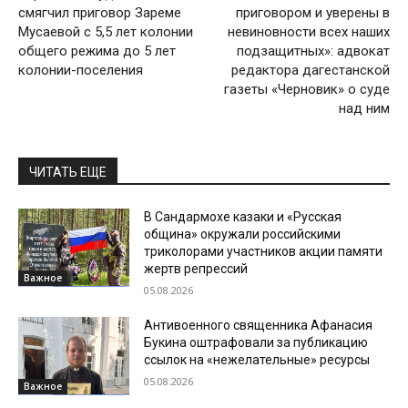
смягчил приговор Зареме
приговором и уверены в
Мусаевой с 5,5 лет колонии
невиновности всех наших
общего режима до 5 лет
подзащитных»: адвокат
колонии-поселения
редактора дагестанской
газеты «Черновик» о суде
над ним
ЧИТАТЬ ЕЩЕ
В Сандармохе казаки и «Русская
община» окружали российскими
триколорами участников акции памяти
жертв репрессий
Важное
05.08.2026
Антивоенного священника Афанасия
Букина оштрафовали за публикацию
ссылок на «нежелательные» ресурсы
05.08.2026
Важное