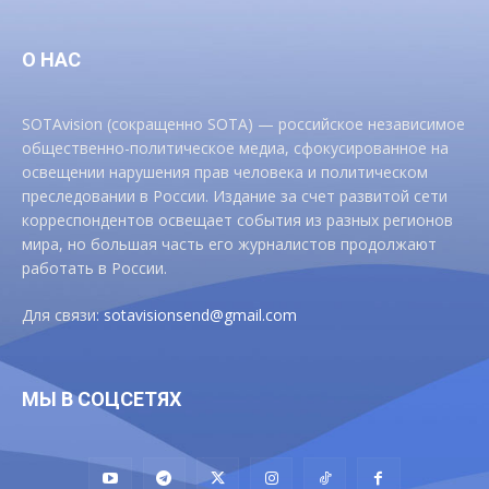
О НАС
SOTAvision (сокращенно SOTA) — российское независимое
общественно-политическое медиа, сфокусированное на
освещении нарушения прав человека и политическом
преследовании в России. Издание за счет развитой сети
корреспондентов освещает события из разных регионов
мира, но большая часть его журналистов продолжают
работать в России.
Для связи:
sotavisionsend@gmail.com
МЫ В СОЦСЕТЯХ