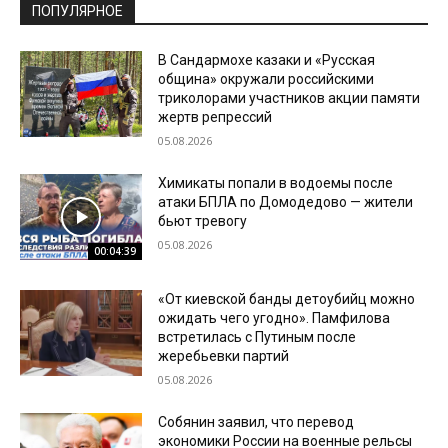
ПОПУЛЯРНОЕ
В Сандармохе казаки и «Русская
община» окружали российскими
триколорами участников акции памяти
жертв репрессий
05.08.2026
Химикаты попали в водоемы после
атаки БПЛА по Домодедово — жители
бьют тревогу
05.08.2026
00:04:39
«От киевской банды детоубийц можно
ожидать чего угодно». Памфилова
встретилась с Путиным после
жеребьевки партий
05.08.2026
Собянин заявил, что перевод
экономики России на военные рельсы