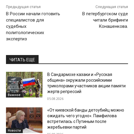
Предыдущая статья
Следующая статья
В России начали готовить
В петербургском суде
специалистов для
читали брифинги
судебных
Конашенкова.
политологических
экспертиз
ЧИТАТЬ ЕЩЕ
В Сандармохе казаки и «Русская
община» окружали российскими
триколорами участников акции памяти
жертв репрессий
Важное
05.08.2026
«От киевской банды детоубийц можно
ожидать чего угодно». Памфилова
встретилась с Путиным после
жеребьевки партий
Новости