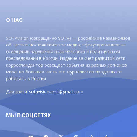
О НАС
SOTAvision (сокращенно SOTA) — российское независимое
общественно-политическое медиа, сфокусированное на
освещении нарушения прав человека и политическом
преследовании в России. Издание за счет развитой сети
корреспондентов освещает события из разных регионов
мира, но большая часть его журналистов продолжают
работать в России.
Для связи:
sotavisionsend@gmail.com
МЫ В СОЦСЕТЯХ