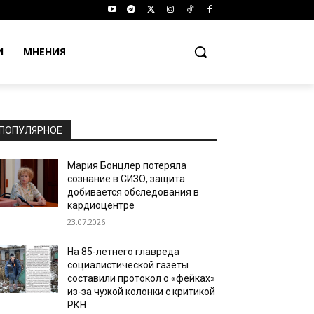
И
МНЕНИЯ
ПОПУЛЯРНОЕ
Мария Бонцлер потеряла
сознание в СИЗО, защита
добивается обследования в
кардиоцентре
23.07.2026
На 85-летнего главреда
социалистической газеты
составили протокол о «фейках»
из-за чужой колонки с критикой
РКН