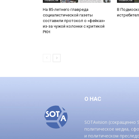
Новости
Новости
На 85-летнего главреда
В Подмоск
социалистической газеты
истребител
составили протокол о «фейках»
из-за чужой колонки с критикой
РКН
О НАС
SOTAvision (сокращенно
политическое медиа, сф
и политическом преследо