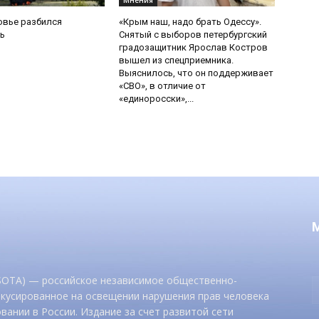
Мнения
овье разбился
«Крым наш, надо брать Одессу».
ь
Снятый с выборов петербургский
градозащитник Ярослав Костров
вышел из спецприемника.
Выяснилось, что он поддерживает
«СВО», в отличие от
«единоросски»,...
 SOTA) — российское независимое общественно-
окусированное на освещении нарушения прав человека
вании в России. Издание за счет развитой сети