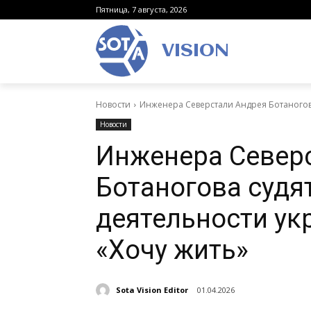
Пятница, 7 августа, 2026
VISION
Новости
Инженера Северстали Андрея Ботаногова
Новости
Инженера Север
Ботаногова судя
деятельности ук
«Хочу жить»
Sota Vision Editor
01.04.2026