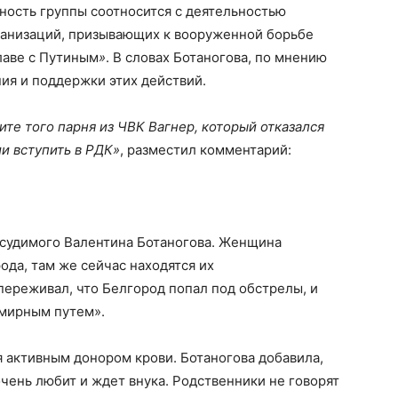
ьность группы соотносится с деятельностью
рганизаций, призывающих к вооруженной борьбе
лаве с Путиным
»
. В словах Ботаногова, по мнению
ия и поддержки этих действий.
те того парня из ЧВК Вагнер, который отказался
и вступить в РДК»
, разместил комментарий:
дсудимого Валентина Ботаногова. Женщина
рода, там же сейчас находятся их
ереживал, что Белгород попал под обстрелы, и
 мирным путем».
я активным донором крови. Ботаногова добавила,
 очень любит и ждет внука. Родственники не говорят