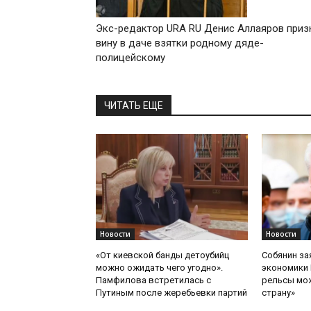
Экс-редактор URA RU Денис Аллаяров приз
вину в даче взятки родному дяде-
полицейскому
ЧИТАТЬ ЕЩЕ
Новости
Новости
«От киевской банды детоубийц
Собянин за
можно ожидать чего угодно».
экономики 
Памфилова встретилась с
рельсы мож
Путиным после жеребьевки партий
страну»