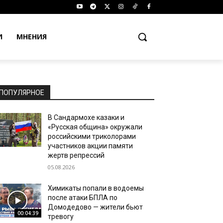
И
МНЕНИЯ
ПОПУЛЯРНОЕ
В Сандармохе казаки и
«Русская община» окружали
российскими триколорами
участников акции памяти
жертв репрессий
05.08.2026
Химикаты попали в водоемы
после атаки БПЛА по
Домодедово — жители бьют
00:04:39
тревогу