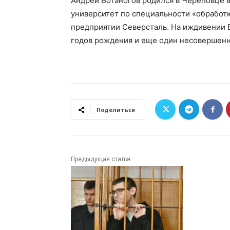
Андрей Ботаногов родился в Череповце в
университет по специальности «обработ
предприятии Северсталь. На иждивении Б
годов рождения и еще один несовершенн
Поделиться
Предыдущая статья