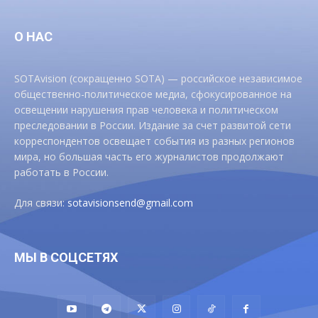
О НАС
SOTAvision (сокращенно SOTA) — российское независимое
общественно-политическое медиа, сфокусированное на
освещении нарушения прав человека и политическом
преследовании в России. Издание за счет развитой сети
корреспондентов освещает события из разных регионов
мира, но большая часть его журналистов продолжают
работать в России.
Для связи:
sotavisionsend@gmail.com
МЫ В СОЦСЕТЯХ