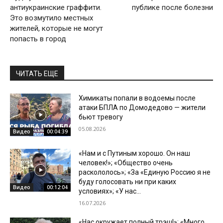
антиукраинские граффити.
публике после болезни
Это возмутило местных
жителей, которые не могут
попасть в город
ЧИТАТЬ ЕЩЕ
Химикаты попали в водоемы после
атаки БПЛА по Домодедово — жители
бьют тревогу
05.08.2026
Видео
00:04:39
«Нам и с Путиным хорошо. Он наш
человек!»; «Общество очень
раскололось»; «За «Единую Россию я не
буду голосовать ни при каких
Видео
00:12:04
условиях»; «У нас...
16.07.2026
«Нас окружает полный трэш!»; «Много