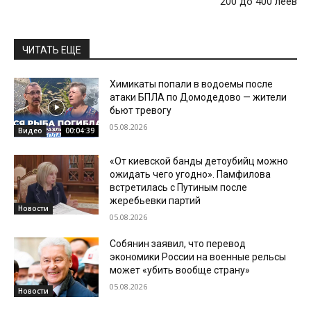
200 до 400 леев
ЧИТАТЬ ЕЩЕ
Химикаты попали в водоемы после
атаки БПЛА по Домодедово — жители
бьют тревогу
05.08.2026
Видео
00:04:39
«От киевской банды детоубийц можно
ожидать чего угодно». Памфилова
встретилась с Путиным после
жеребьевки партий
Новости
05.08.2026
Собянин заявил, что перевод
экономики России на военные рельсы
может «убить вообще страну»
05.08.2026
Новости