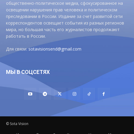
общественно-политическое медиа, сфокусированное на
освещении нарушения прав человека и политическом
преследовании в России. Издание за счет развитой сети
корреспондентов освещает события из разных регионов
мира, но большая часть его журналистов продолжают
работать в России.
Для связи:
sotavisionsend@gmail.com
МЫ В СОЦСЕТЯХ
© Sota Vision