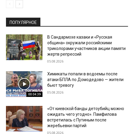
ПОПУЛЯРНОЕ
В Сандармохе казаки и «Русская
община» окружали российскими
триколорами участников акции памяти
жертв репрессий
05.08.2026
Химикаты попали в водоемы после
атаки БПЛА по Домодедово — жители
бьют тревогу
05.08.2026
00:04:39
«От киевской банды детоубийц можно
ожидать чего угодно». Памфилова
встретилась с Путиным после
жеребьевки партий
05.08.2026