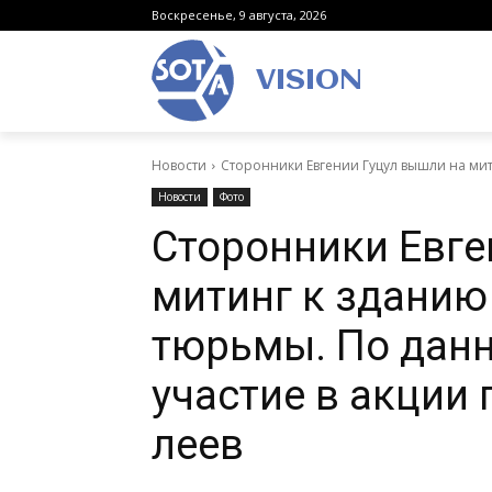
Воскресенье, 9 августа, 2026
VISION
Новости
Сторонники Евгении Гуцул вышли на мит
Новости
Фото
Сторонники Евге
митинг к здани
тюрьмы. По данн
участие в акции 
леев