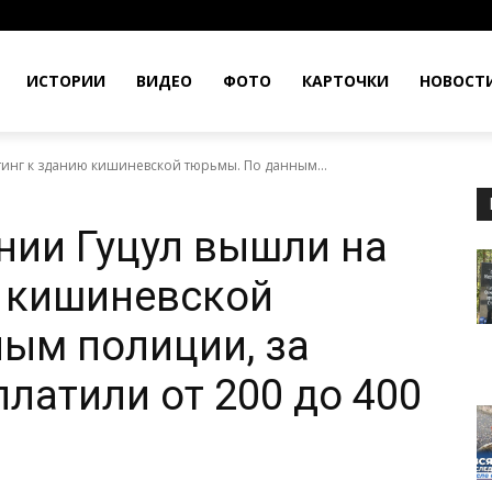
ИСТОРИИ
ВИДЕО
ФОТО
КАРТОЧКИ
НОВОСТ
инг к зданию кишиневской тюрьмы. По данным...
нии Гуцул вышли на
ю кишиневской
ым полиции, за
платили от 200 до 400