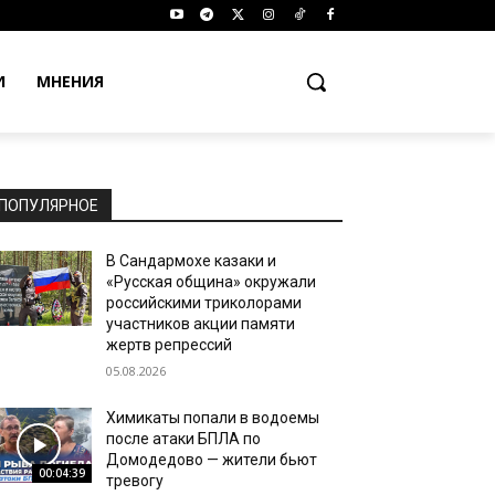
И
МНЕНИЯ
ПОПУЛЯРНОЕ
В Сандармохе казаки и
«Русская община» окружали
российскими триколорами
участников акции памяти
жертв репрессий
05.08.2026
Химикаты попали в водоемы
после атаки БПЛА по
Домодедово — жители бьют
00:04:39
тревогу