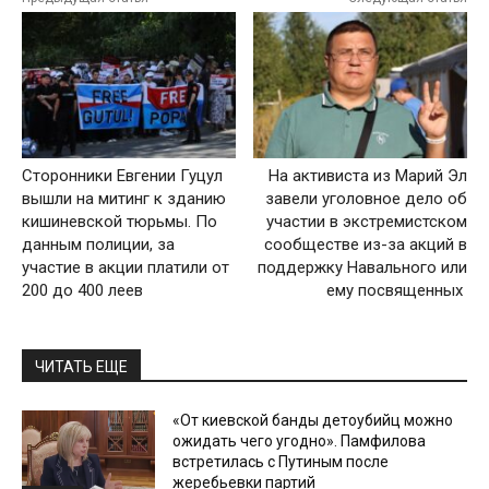
Сторонники Евгении Гуцул
На активиста из Марий Эл
вышли на митинг к зданию
завели уголовное дело об
кишиневской тюрьмы. По
участии в экстремистском
данным полиции, за
сообществе из-за акций в
участие в акции платили от
поддержку Навального или
200 до 400 леев
ему посвященных
ЧИТАТЬ ЕЩЕ
«От киевской банды детоубийц можно
ожидать чего угодно». Памфилова
встретилась с Путиным после
жеребьевки партий