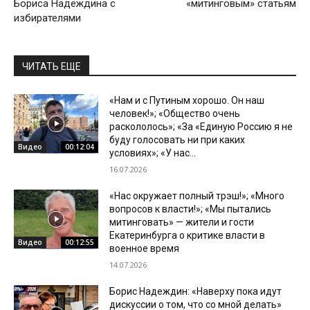
Бориса Надеждина с
«митинговым» статьям
избирателями
ЧИТАТЬ ЕЩЕ
«Нам и с Путиным хорошо. Он наш
человек!»; «Общество очень
раскололось»; «За «Единую Россию я не
буду голосовать ни при каких
Видео
00:12:04
условиях»; «У нас...
16.07.2026
«Нас окружает полный трэш!»; «Много
вопросов к власти!»; «Мы пытались
митинговать» — жители и гости
Екатеринбурга о критике власти в
Видео
00:12:55
военное время
14.07.2026
Борис Надеждин: «Наверху пока идут
дискуссии о том, что со мной делать»